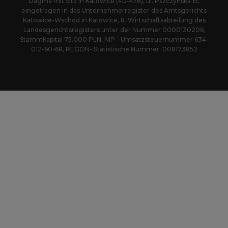
Dagma mit Sitz in Katowice (40-478), ul. Pszczyńska 15,
eingetragen in das Unternehmerregister des Amtsgerichts
Katowice-Wschód in Katowice, 8. Wirtschaftsabteilung des
Landesgerichtsregisters unter der Nummer 0000130206,
Stammkapital 75.000 PLN, NIP - Umsatzsteuernummer 634-
012-60-68, REGON- Statistische Nummer: 008173852