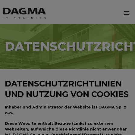
menu
DATENSCHUTZRICH
DATENSCHUTZRICHTLINIEN
UND NUTZUNG VON COOKIES
Inhaber und Administrator der Website ist DAGMA Sp. z
o.o.
Diese Website enthält Bezüge (Links) zu externen
Webseiten, auf welche diese Richtlinie nicht anwendbar
ist. DAGMA Sp. z o.o. (nachfolgend "Dagma") ist nicht