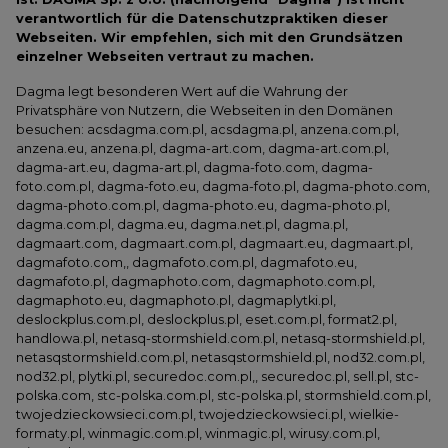
verantwortlich für die Datenschutzpraktiken dieser
Webseiten. Wir empfehlen, sich mit den Grundsätzen
einzelner Webseiten vertraut zu machen.
Dagma legt besonderen Wert auf die Wahrung der
Privatsphäre von Nutzern, die Webseiten in den Domänen
besuchen: acsdagma.com.pl, acsdagma.pl, anzena.com.pl,
anzena.eu, anzena.pl, dagma-art.com, dagma-art.com.pl,
dagma-art.eu, dagma-art.pl, dagma-foto.com, dagma-
foto.com.pl, dagma-foto.eu, dagma-foto.pl, dagma-photo.com,
dagma-photo.com.pl, dagma-photo.eu, dagma-photo.pl,
dagma.com.pl, dagma.eu, dagma.net.pl, dagma.pl,
dagmaart.com, dagmaart.com.pl, dagmaart.eu, dagmaart.pl,
dagmafoto.com,, dagmafoto.com.pl, dagmafoto.eu,
dagmafoto.pl, dagmaphoto.com, dagmaphoto.com.pl,
dagmaphoto.eu, dagmaphoto.pl, dagmaplytki.pl,
deslockplus.com.pl, deslockplus.pl, eset.com.pl, format2.pl,
handlowa.pl, netasq-stormshield.com.pl, netasq-stormshield.pl,
netasqstormshield.com.pl, netasqstormshield.pl, nod32.com.pl,
nod32.pl, plytki.pl, securedoc.com.pl,, securedoc.pl, sell.pl, stc-
polska.com, stc-polska.com.pl, stc-polska.pl, stormshield.com.pl,
twojedzieckowsieci.com.pl, twojedzieckowsieci.pl, wielkie-
formaty.pl, winmagic.com.pl, winmagic.pl, wirusy.com.pl,