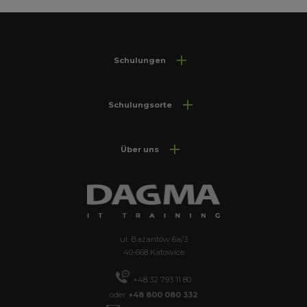
Schulungen
Schulungsorte
Über uns
ul. Bażantów 6a/3
40-668 Katowice
+48 32 793 11 80
oder
+48 800 080 332