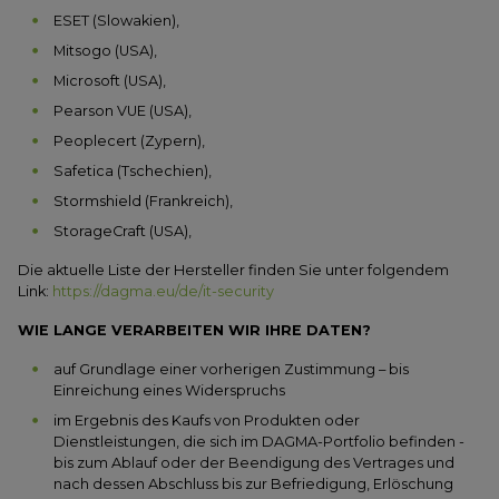
ESET (Slowakien),
Mitsogo (USA),
Microsoft (USA),
Pearson VUE (USA),
Peoplecert (Zypern),
Safetica (Tschechien),
Stormshield (Frankreich),
StorageCraft (USA),
Die aktuelle Liste der Hersteller finden Sie unter folgendem
Link:
https://dagma.eu/de/it-security
WIE LANGE VERARBEITEN WIR IHRE DATEN?
auf Grundlage einer vorherigen Zustimmung – bis
Einreichung eines Widerspruchs
im Ergebnis des Kaufs von Produkten oder
Dienstleistungen, die sich im DAGMA-Portfolio befinden -
bis zum Ablauf oder der Beendigung des Vertrages und
nach dessen Abschluss bis zur Befriedigung, Erlöschung