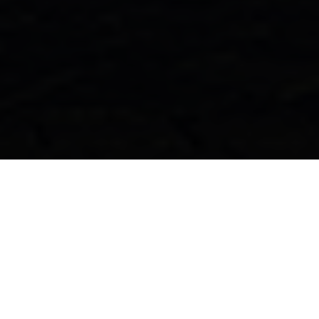
UNSERE FILIALE IN POZNAŃ
Poznań, ul. Kutrzeby 16E