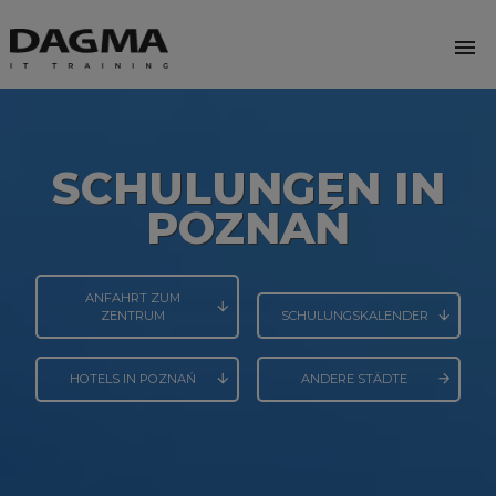
menu
SCHULUNGEN IN
POZNAŃ
ANFAHRT ZUM
ZENTRUM
SCHULUNGSKALENDER
HOTELS IN POZNAŃ
ANDERE STÄDTE