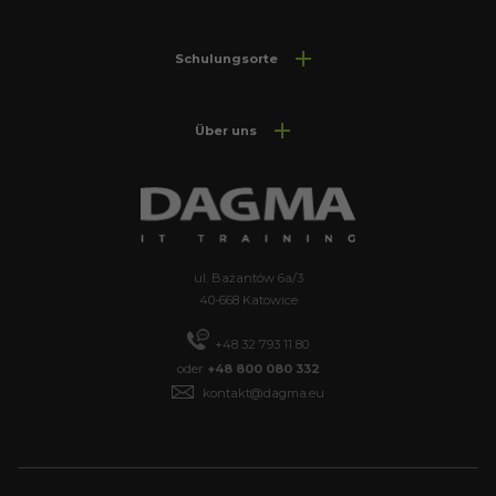
Schulungsorte
Über uns
ul. Bażantów 6a/3
40-668 Katowice
+48 32 793 11 80
oder
+48 800 080 332
kontakt@dagma.eu