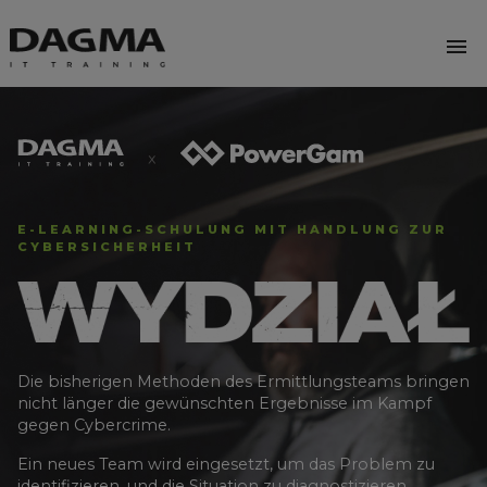
menu
E-LEARNING-SCHULUNG MIT HANDLUNG
ZUR
CYBERSICHERHEIT
Die bisherigen Methoden des Ermittlungsteams
bringen
nicht länger die gewünschten Ergebnisse
im Kampf
gegen Cybercrime.
Ein neues Team wird eingesetzt, um das Problem
zu
identifizieren, und die Situation zu diagnostizieren.