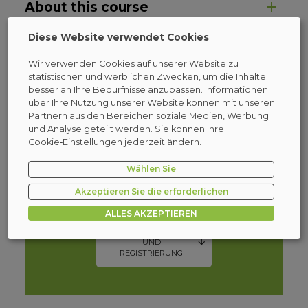
About this course
Diese Website verwendet Cookies
Course Outline
Click here to open Course Outline
Wir verwenden Cookies auf unserer Website zu
statistischen und werblichen Zwecken, um die Inhalte
besser an Ihre Bedürfnisse anzupassen. Informationen
über Ihre Nutzung unserer Website können mit unseren
NÄCHSTMÖGLICHE TERMINE:
Partnern aus den Bereichen soziale Medien, Werbung
und Analyse geteilt werden. Sie können Ihre
Cookie‑Einstellungen jederzeit ändern.
Rufen Sie uns an: +48 800 080 322
Wählen Sie
Akzeptieren Sie die erforderlichen
ALLES AKZEPTIEREN
TERMINAUSWAHL
UND
REGISTRIERUNG