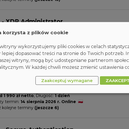
 - XDR Administrator
a korzysta z plików cookie
e w Pakiecie
ESET
d 1 990 zł netto
, Długość:
1 dzień
itryny wykorzystujemy pliki cookies w celach statysty
szy termin:
13 sierpnia 2026 r. Katowice
 lepiej dopasować treści na stronie do Twoich potrzeb. I
 kolejne terminy
(jeszcze 10)
 naszej witryny, mogą być udostępniane partnerom społ
itycznym. W każdej chwili możesz zmienić ustawienia co
 - XDR Expert
Zaakceptuj wymagane
ZAAKCEP
e w Pakiecie
ESET
d 1 990 zł netto
, Długość:
1 dzień
szy termin:
14 sierpnia 2026 r. Online
 kolejne terminy
(jeszcze 6)