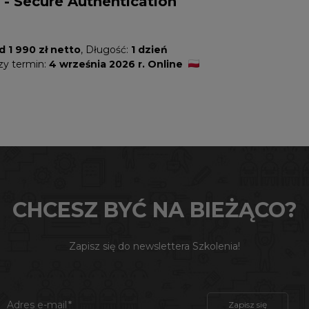
 - Secure Authentication
d 1 990 zł netto
, Długość:
1 dzień
szy termin:
4 września 2026 r. Online
CHCESZ BYĆ NA BIEŻĄCO?
Zapisz się do newslettera Szkolenia!
Adres e-mail
Zapisz się