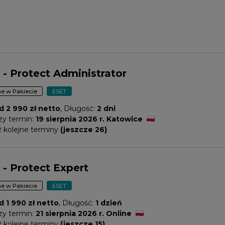
- Protect Administrator
e w Pakiecie
ESET
d 2 990 zł netto
, Długość:
2 dni
szy termin:
19 sierpnia 2026 r. Katowice
 kolejne terminy
(jeszcze 26)
- Protect Expert
e w Pakiecie
ESET
d 1 990 zł netto
, Długość:
1 dzień
szy termin:
21 sierpnia 2026 r. Online
 kolejne terminy
(jeszcze 15)