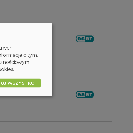
cznych
nformacje o tym,
ecznościowym,
okies.
TUJ WSZYSTKO