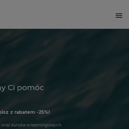
menu
my Ci pomóc
pisz z rabatem -25%!
) oraz kursów e-learningowych.