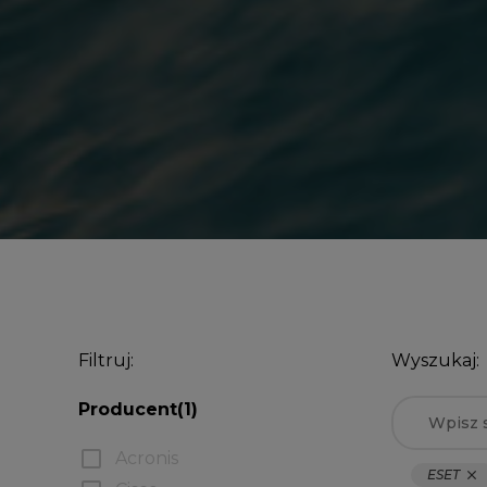
Filtruj:
Wyszukaj:
Producent
(1)
check_box_outline_blank
Acronis
ESET
close