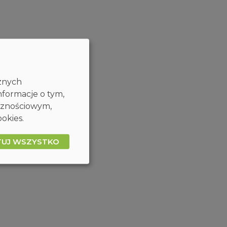
cznych
nformacje o tym,
ecznościowym,
okies.
TUJ WSZYSTKO