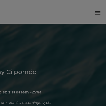
menu
my Ci pomóc
pisz z rabatem -25%!
) oraz kursów e-learningowych.