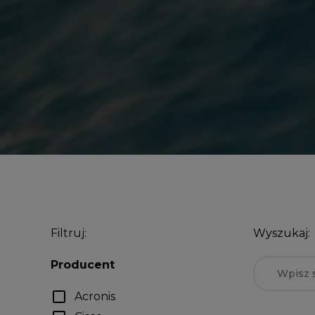
Filtruj:
Wyszukaj:
Producent
check_box_outline_blank
Acronis