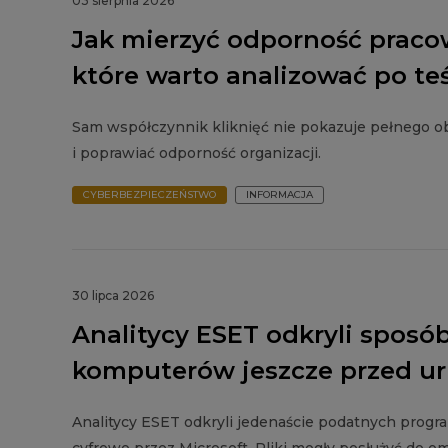
03 sierpnia 2026
Jak mierzyć odporność praco
które warto analizować po te
Sam współczynnik kliknięć nie pokazuje pełnego ob
i poprawiać odporność organizacji.
CYBERBEZPIECZEŃSTWO
INFORMACJA
30 lipca 2026
Analitycy ESET odkryli sposó
komputerów jeszcze przed 
Analitycy ESET odkryli jedenaście podatnych prog