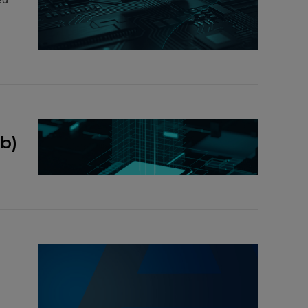
ed
b)