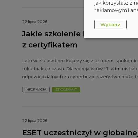
jak korzystasz z
reklamowym i anal
22 lipca 2026
Wybierz
Jakie szkolenie IT warto zrob
z certyfikatem
Lato wielu osobom kojarzy się z urlopem, spokojni
roku brakuje czasu. Dla specjalistów IT, administrat
odpowiedzialnych za cyberbezpieczeństwo może to
INFORMACJA
SZKOLENIA IT
22 lipca 2026
ESET uczestniczył w globalne