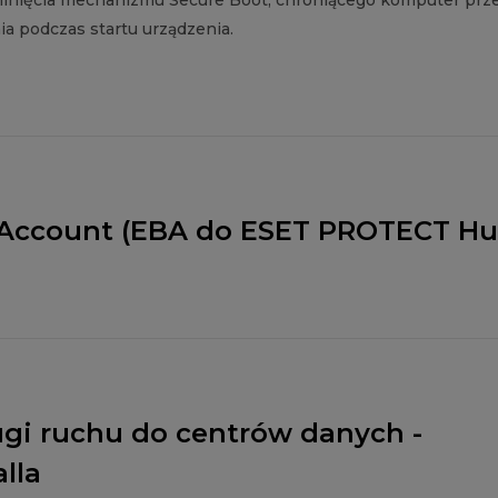
ominięcia mechanizmu Secure Boot, chroniącego komputer prz
 podczas startu urządzenia.
 Account (EBA do ESET PROTECT Hu
ugi ruchu do centrów danych -
lla