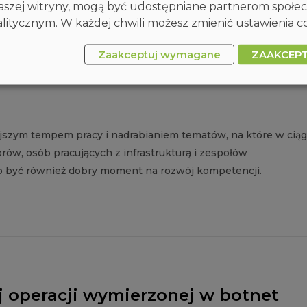
 naszej witryny, mogą być udostępniane partnerom społ
itycznym. W każdej chwili możesz zmienić ustawienia co
Zaakceptuj wymagane
ZAAKCEP
ić latem? 5 ścieżek rozwoju
ejszym tempem pracy i nadrabianiem tematów, na które w cią
orów, osób pracujących z infrastrukturą i zespołów
 być również dobry moment na rozwój kompetencji.
j operacji wymierzonej w botnet