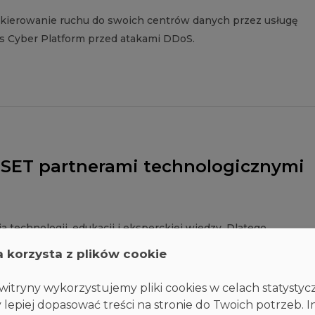
 kierowanie ruchu do swoich centrów danych przez usługę
is Cyber Platform przed atakami DDoS.
ESET partnerami technologicznymi
technologii, edukacji i eksperckiej wiedzy. Dlatego
og, wspólnie działając na rzecz bezpieczniejszej i bardziej
a korzysta z plików cookie
itryny wykorzystujemy pliki cookies w celach statysty
 lepiej dopasować treści na stronie do Twoich potrzeb. I