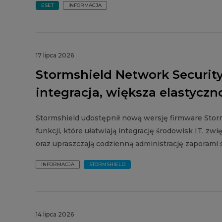
ESET
INFORMACJA
17 lipca 2026
Stormshield Network Security 
integracja, większa elastycz
Stormshield udostępnił nową wersję firmware Storm
funkcji, które ułatwiają integrację środowisk IT,
oraz upraszczają codzienną administrację zaporami 
INFORMACJA
STORMSHIELD
14 lipca 2026