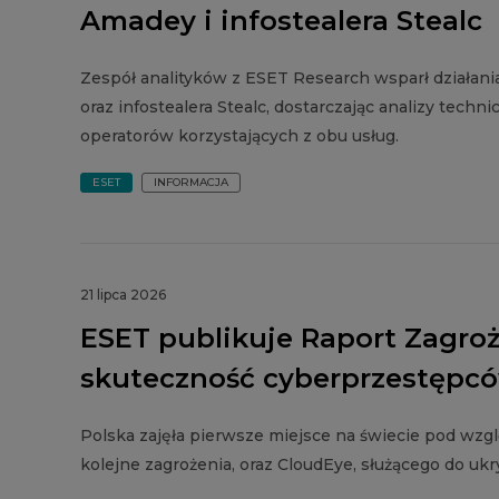
Amadey i infostealera Stealc
Zespół analityków z ESET Research wsparł działan
oraz infostealera Stealc, dostarczając analizy techn
operatorów korzystających z obu usług.
ESET
INFORMACJA
21 lipca 2026
ESET publikuje Raport Zagroż
skuteczność cyberprzestępcó
Polska zajęła pierwsze miejsce na świecie pod wzg
kolejne zagrożenia, oraz CloudEye, służącego do u