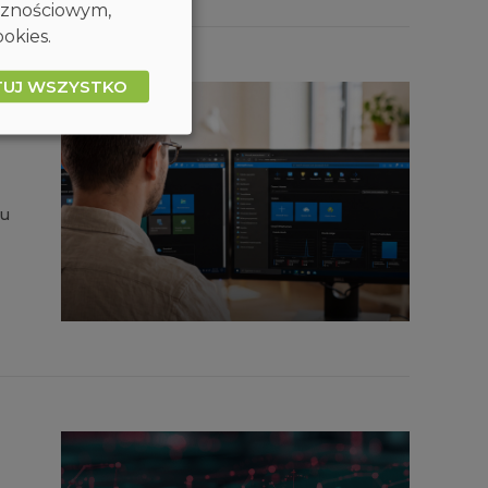
ecznościowym,
okies.
TUJ WSZYSTKO
gu