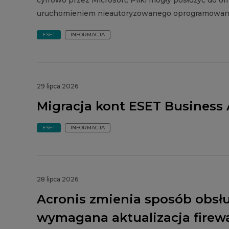
cyfrowo przez Microsoft. Pliki mogły posłużyć do 
uruchomieniem nieautoryzowanego oprogramowania
ESET
INFORMACJA
29 lipca 2026
Migracja kont ESET Business
ESET
INFORMACJA
28 lipca 2026
Acronis zmienia sposób obsł
wymagana aktualizacja firewa