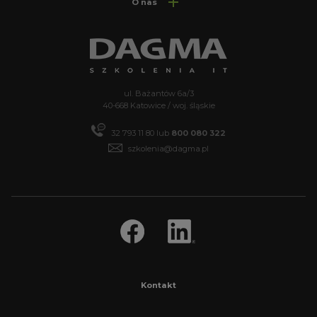
O nas
ul. Bażantów 6a/3
40-668 Katowice / woj. śląskie
32 793 11 80
lub
800 080 322
szkolenia@dagma.pl
Kontakt