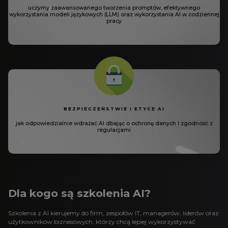
uczymy zaawansowanego tworzenia
promptów, efektywnego
wykorzystania modeli językowych
(LLM) oraz wykorzystania AI
w codziennej
pracy
BEZPIECZEŃSTWIE
I ETYCE AI
jak odpowiedzialnie wdrażać AI
dbając o ochronę danych
i zgodność z
regulacjami
Dla kogo są szkolenia AI?
Szkolenia z AI kierujemy do firm, zespołów IT, managerów, liderów oraz
użytkowników biznesowych, którzy chcą lepiej wykorzystywać