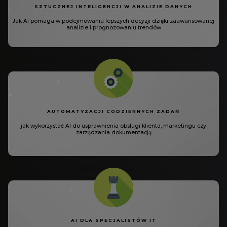
SZTUCZNEJ INTELIGENCJI
W ANALIZIE DANYCH
Jak AI pomaga w podejmowaniu
lepszych decyzji dzięki
zaawansowanej
analizie
i prognozowaniu trendów
AUTOMATYZACJI
CODZIENNYCH ZADAŃ
jak wykorzystać AI do
usprawnienia obsługi klienta,
marketingu czy
zarządzania
dokumentacją
AI DLA SPECJALISTÓW IT