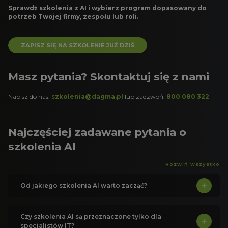
Sprawdź szkolenia z AI i wybierz program dopasowany do
potrzeb Twojej firmy, zespołu lub roli.
ZAPISZ SIĘ NA SZKOLENIE JUŻ DZIŚ
Masz pytania? Skontaktuj się z nami
Napisz do nas:
szkolenia@dagma.pl
lub zadzwoń:
800 080 322
Najczęściej zadawane pytania o
szkolenia AI
Rozwiń wszystko
Od jakiego szkolenia AI warto zacząć?
Czy szkolenia AI są przeznaczone tylko dla
specjalistów IT?