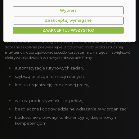
Wybierz
Dlaczego warto inwestować w
Zaakceptuj wymagane
rozwój kompetencji AI?
ZAAKCEPTUJ WSZYSTKO
Rozwój kompetencji AI pomaga organizacjom szybciej przechodzić od
zainteresowania technologią do realnych zastosowań w pracy. Dobrze
dobrane szkolenie pozwala lepiej zrozumieć możliwości sztucznej
inteligencji, uporządkować sposób korzystania z narzędzi i zwiększyć
efektywność działań w różnych obszarach firmy.
automatyzację rutynowych zadań,
szybszą analizę informacji i danych,
lepszą organizację codziennej pracy,
wzrost produktywności zespołów,
bezpieczne i odpowiedzialne wdrażanie AI w organizacji,
budowanie przewagi konkurencyjnej dzięki nowym
kompetencjom.