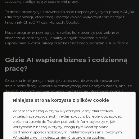
sztuczną inteligencję w codziennej pracy.
To dobra propozycja zarówno dla osób rozpoczynających pracę z AI, jak
i dla organizacji, które chcą uporządkować wykorzystanie narzędzi
takich jak ChatGPT czy Microsoft Copilot.
Nasze programy pomagają rozwijać kompetencje potrzebne w
obszarze automatyzacji, analizy danych, tworzenia treści,
usprawniania komunikacji oraz bezpiecznego wdrażania AI w firmie.
Gdzie AI wspiera biznes i codzienną
pracę?
Sztuczna inteligencja znajduje zastosowanie w wielu obszarach
działalności firmy. Wspiera automatyzację codziennych zadań, analizę
danych, przygotowywanie treści, zarządzanie informacją, pracę z
dokumentami oraz komunikację w zespołach.
Niniejsza strona korzysta z plików cookie
Narzędzia takie jak ChatGPT i Microsoft Copilot pomagają szybciej
W ramach naszej witryny wykorzystujemy pliki cookies
wykonywać powtarzalne działania, lepiej organizować pracę i
w celach statystycznych i reklamowych, by lepiej dopasować
efektywniej korzystać z wiedzy dostępnej w organizacji.
treści na stronie do Twoich potrzeb. Informacje o tym, jak
korzystasz z naszej witryny, mogą być udostępniane
Dlatego szkolenia AI warto traktować nie tylko jako rozwój kompetencji
partnerom społecznościowym, reklamowym i analitycznym.
technologicznych, ale także jako wsparcie produktywności, organizacji
W każdej chwili możesz zmienić ustawienia cookies.
pracy i wdrażania nowoczesnych rozwiązań w firmie.