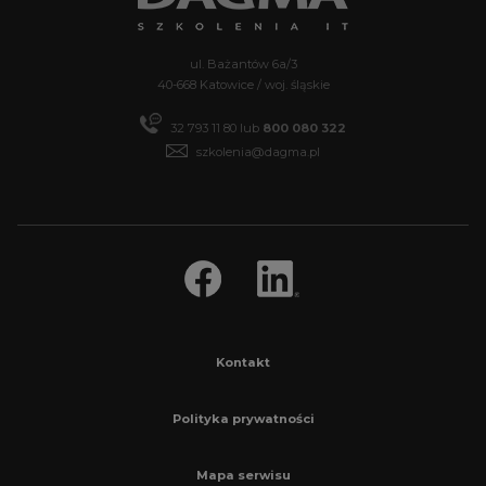
ul. Bażantów 6a/3
40-668 Katowice / woj. śląskie
32 793 11 80
lub
800 080 322
szkolenia@dagma.pl
Kontakt
Polityka prywatności
Mapa serwisu