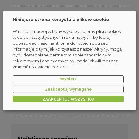
Powiązane szkolenia:
Niniejsza strona korzysta z plików cookie
BLUE TEAM - Poziom 0 - Wprowadzenie do
W ramach naszej witryny wykorzystujemy pliki cookies
cyberbezpieczeństwa. Podstawy bezpieczeństwa
w celach statystycznych i reklamowych, by lepiej
sieciowego. Narzędzia Windows oraz Linux
dopasować treści na stronie do Twoich potrzeb.
BLUE TEAM - Poziom 1 - Analiza Logów i ruchu
Informacje o tym, jak korzystasz z naszej witryny, mogą
sieciowego. IT Monitoring & Hardening
być udostępniane partnerom społecznościowym,
BLUE TEAM - Poziom 3: Detekcja, Reagowanie
reklamowym i analitycznym. W każdej chwili możesz
i Automatyzacja w SOC L1
zmienić ustawienia cookies.
Tagi:
Wybierz
Zaakceptuj wymagane
Bezpieczeństwo IT
Cyberbezpieczne wodociągi
Active Directory
Dagma
Dostępne w Pakiecie
LATO -25%
NIS2
ZAAKCEPTUJ WSZYSTKO