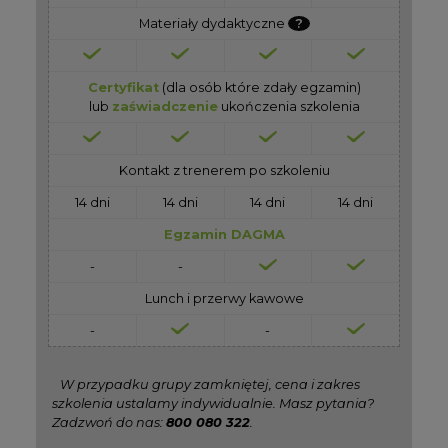
Materiały dydaktyczne
?
Certyfikat
(dla osób które zdały egzamin)
lub
zaświadczenie
ukończenia szkolenia
Kontakt z trenerem po szkoleniu
14 dni
14 dni
14 dni
14 dni
Egzamin DAGMA
-
-
Lunch i przerwy kawowe
-
-
W przypadku grupy zamkniętej, cena i zakres
szkolenia ustalamy indywidualnie. Masz pytania?
Zadzwoń do nas:
800 080 322
.