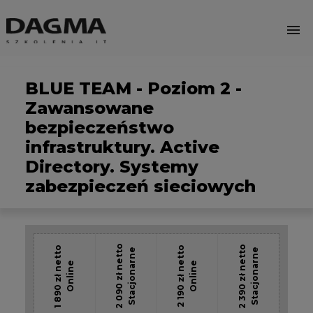
menu
BLUE TEAM - Poziom 2 -
Zawansowane
bezpieczeństwo
infrastruktury. Active
Directory. Systemy
zabezpieczeń sieciowych
2 090 zł netto
2 390 zł netto
1 890 zł netto
2 190 zł netto
Stacjonarne
Stacjonarne
Online
Online