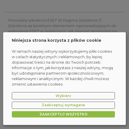
Prowadzę szkolenia ESET W Dagma Szkolenia IT.
Szkolenia są świetnym elementem wprowadzającym do
wdrożenia ESET w organizacji, jak również pozwalają na
poruszenie bardziej zaawansowanych tematów, dzięki
Niniejsza strona korzysta z plików cookie
czemu uczestnicy mogą usystematyzować wiedzę. Każde
szkolenie składa się z teorii i praktyki – każdy uczestnik
W ramach naszej witryny wykorzystujemy pliki cookies
posiada własne środowisko, dzięki czemu nie musi
w celach statystycznych i reklamowych, by lepiej
testować w swojej prywatnej lub firmowej infrastrukturze.
dopasować treści na stronie do Twoich potrzeb.
Bogaty program zawiera możliwość wykonywania
Informacje o tym, jak korzystasz z naszej witryny, mogą
ćwiczeń, które można przełożyć bezpośrednio na swoje
być udostępniane partnerom społecznościowym,
środowiska produkcyjne i w ten sposób zbudować
reklamowym i analitycznym. W każdej chwili możesz
automatyzację dopasowaną do własnych potrzeb.
zmienić ustawienia cookies.
Tomasz Gębicki,
Wybierz
presales engineers team leader, DAGMA Bezpieczeństwo IT
Zaakceptuj wymagane
ZAAKCEPTUJ WSZYSTKO