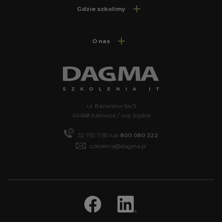
Gdzie szkolimy
O nas
ul. Bażantów 6a/3
40-668 Katowice / woj. śląskie
32 793 11 80
lub
800 080 322
szkolenia@dagma.pl