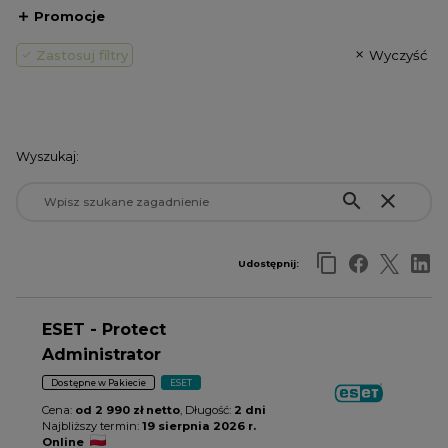
Promocje
Zastosuj filtry
Wyczyść
Wyszukaj:
search
close
Udostępnij:
ESET - Protect
Administrator
Dostępne w Pakiecie
ESET
Cena:
od 2 990 zł netto
, Długość:
2 dni
Najbliższy termin:
19 sierpnia 2026 r.
Online