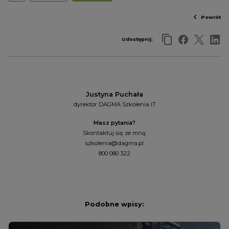
Powrót
Udostępnij:
Justyna Puchała
dyrektor DAGMA Szkolenia IT
Masz pytania?
Skontaktuj się ze mną:
szkolenia@dagma.pl
800 080 322
Podobne wpisy: