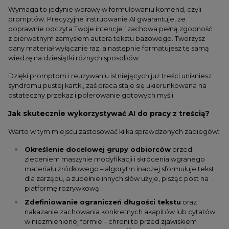
Wymaga to jedynie wprawy w formułowaniu komend, czyli
promptów. Precyzyjne instruowanie AI gwarantuje, że
poprawnie odczyta Twoje intencje i zachowa pełną zgodność
z pierwotnym zamysłem autora tekstu bazowego. Tworzysz
dany materiał wyłącznie raz, a następnie formatujesz tę samą
wiedzę na dziesiątki różnych sposobów.
Dzięki promptom i reużywaniu istniejących już treści unikniesz
syndromu pustej kartki, zaś praca staje się ukierunkowana na
ostateczny przekaz i polerowanie gotowych myśli.
Jak skutecznie wykorzystywać AI do pracy z treścią?
Warto w tym miejscu zastosować kilka sprawdzonych zabiegów:
Określenie docelowej grupy odbiorców
przed
zleceniem maszynie modyfikacji i skrócenia wgranego
materiału źródłowego – algorytm inaczej sformułuje tekst
dla zarządu, a zupełnie innych słów użyje, pisząc post na
platformę rozrywkową.
Zdefiniowanie ograniczeń długości tekstu
oraz
nakazanie zachowania konkretnych akapitów lub cytatów
w niezmienionej formie – chroni to przed zjawiskiem