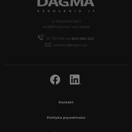
ul. Bażantów 6a/3
40-668 Katowice / woj. śląskie
32 793 11 80
lub
800 080 322
szkolenia@dagma.pl
Kontakt
Polityka prywatności