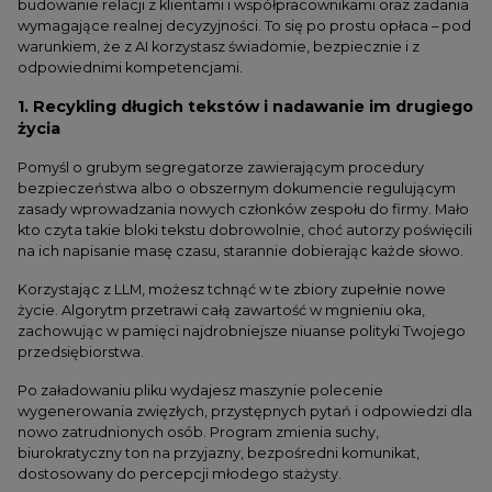
budowanie relacji z klientami i współpracownikami oraz zadania
wymagające realnej decyzyjności. To się po prostu opłaca – pod
warunkiem, że z AI korzystasz świadomie, bezpiecznie i z
odpowiednimi kompetencjami.
1. Recykling długich tekstów i nadawanie im drugiego
życia
Pomyśl o grubym segregatorze zawierającym procedury
bezpieczeństwa albo o obszernym dokumencie regulującym
zasady wprowadzania nowych członków zespołu do firmy. Mało
kto czyta takie bloki tekstu dobrowolnie, choć autorzy poświęcili
na ich napisanie masę czasu, starannie dobierając każde słowo.
Korzystając z LLM, możesz tchnąć w te zbiory zupełnie nowe
życie. Algorytm przetrawi całą zawartość w mgnieniu oka,
zachowując w pamięci najdrobniejsze niuanse polityki Twojego
przedsiębiorstwa.
Po załadowaniu pliku wydajesz maszynie polecenie
wygenerowania zwięzłych, przystępnych pytań i odpowiedzi dla
nowo zatrudnionych osób. Program zmienia suchy,
biurokratyczny ton na przyjazny, bezpośredni komunikat,
dostosowany do percepcji młodego stażysty.