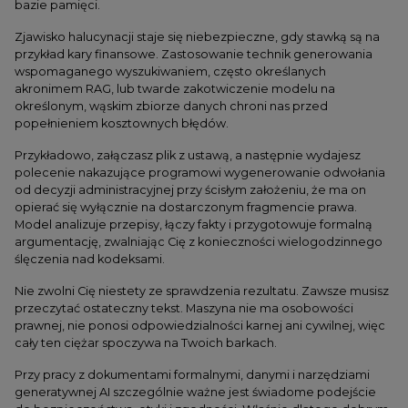
bazie pamięci.
Zjawisko halucynacji staje się niebezpieczne, gdy stawką są na
przykład kary finansowe. Zastosowanie technik generowania
wspomaganego wyszukiwaniem, często określanych
akronimem RAG, lub twarde zakotwiczenie modelu na
określonym, wąskim zbiorze danych chroni nas przed
popełnieniem kosztownych błędów.
Przykładowo, załączasz plik z ustawą, a następnie wydajesz
polecenie nakazujące programowi wygenerowanie odwołania
od decyzji administracyjnej przy ścisłym założeniu, że ma on
opierać się wyłącznie na dostarczonym fragmencie prawa.
Model analizuje przepisy, łączy fakty i przygotowuje formalną
argumentację, zwalniając Cię z konieczności wielogodzinnego
ślęczenia nad kodeksami.
Nie zwolni Cię niestety ze sprawdzenia rezultatu. Zawsze musisz
przeczytać ostateczny tekst. Maszyna nie ma osobowości
prawnej, nie ponosi odpowiedzialności karnej ani cywilnej, więc
cały ten ciężar spoczywa na Twoich barkach.
Przy pracy z dokumentami formalnymi, danymi i narzędziami
generatywnej AI szczególnie ważne jest świadome podejście