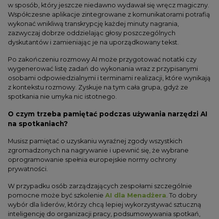
w sposób, który jeszcze niedawno wydawał się wręcz magiczny.
Współczesne aplikacje zintegrowane z komunikatorami potrafią
wykonać wnikliwą transkrypcję każdej minuty nagrania,
zazwyczaj dobrze oddzielając głosy poszczególnych
dyskutantów i zamieniając je na uporządkowany tekst.
Po zakończeniu rozmowy AI może przygotować notatki czy
wygenerować listę zadań do wykonania wraz z przypisanymi
osobami odpowiedzialnymi i terminami realizacji, które wynikają
z kontekstu rozmowy. Zyskuje na tym cała grupa, gdyż ze
spotkania nie umyka nic istotnego.
O czym trzeba pamiętać podczas używania narzędzi AI
na spotkaniach?
Musisz pamiętać o uzyskaniu wyraźnej zgody wszystkich
zgromadzonych na nagrywanie i upewnić się, że wybrane
oprogramowanie spełnia europejskie normy ochrony
prywatności.
W przypadku osób zarządzających zespołami szczególnie
pomocne może być szkolenie
AI dla Menadżera
. To dobry
wybór dla liderów, którzy chcą lepiej wykorzystywać sztuczną
inteligencję do organizacji pracy, podsumowywania spotkań,