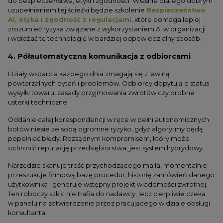
do bezpieczeństwa, etyki i zgodności. Właśnie dlatego dobrym
uzupełnieniem tej ścieżki będzie szkolenie
Bezpieczeństwo
AI, etyka i zgodność z regulacjami
, które pomaga lepiej
zrozumieć ryzyka związane z wykorzystaniem AI w organizacji
i wdrażać tę technologię w bardziej odpowiedzialny sposób.
4. Półautomatyczna komunikacja z odbiorcami
Działy wsparcia każdego dnia zmagają się z lawiną
powtarzalnych pytań i problemów. Odbiorcy dopytują o status
wysyłki towaru, zasady przyjmowania zwrotów czy drobne
usterki techniczne.
Oddanie całej korespondencji w ręce w pełni autonomicznych
botów niesie ze sobą ogromne ryzyko, gdyż algorytmy będą
popełniać błędy. Rozsądnym kompromisem, który może
ochronić reputację przedsiębiorstwa, jest system hybrydowy.
Narzędzie skanuje treść przychodzącego maila, momentalnie
przeszukuje firmową bazę procedur, historię zamówień danego
użytkownika i generuje wstępny projekt wiadomości zwrotnej.
Ten roboczy szkic nie trafia do nadawcy, lecz cierpliwie czeka
w panelu na zatwierdzenie przez pracującego w dziale obsługi
konsultanta.