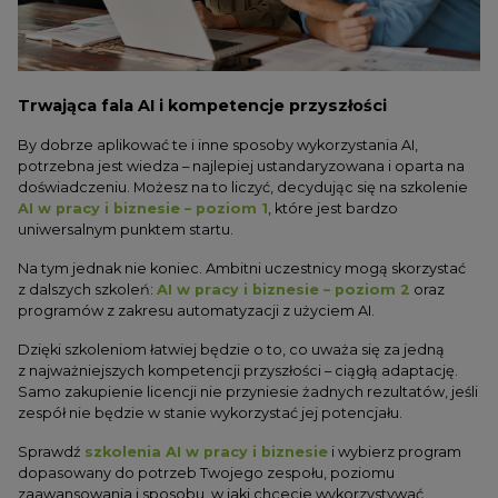
Trwająca fala AI i kompetencje przyszłości
By dobrze aplikować te i inne sposoby wykorzystania AI,
potrzebna jest wiedza – najlepiej ustandaryzowana i oparta na
doświadczeniu. Możesz na to liczyć, decydując się na szkolenie
AI w pracy i biznesie – poziom 1
, które jest bardzo
uniwersalnym punktem startu.
Na tym jednak nie koniec. Ambitni uczestnicy mogą skorzystać
z dalszych szkoleń:
AI w pracy i biznesie – poziom 2
oraz
programów z zakresu automatyzacji z użyciem AI.
Dzięki szkoleniom łatwiej będzie o to, co uważa się za jedną
z najważniejszych kompetencji przyszłości – ciągłą adaptację.
Samo zakupienie licencji nie przyniesie żadnych rezultatów, jeśli
zespół nie będzie w stanie wykorzystać jej potencjału.
Sprawdź
szkolenia AI w pracy i biznesie
i wybierz program
dopasowany do potrzeb Twojego zespołu, poziomu
zaawansowania i sposobu, w jaki chcecie wykorzystywać