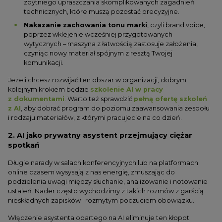
zbytniego upraszczania skomplikowanych zagadnień
technicznych, które muszą pozostać precyzyjne.
Nakazanie zachowania tonu marki
, czyli brand voice,
poprzez wklejenie wcześniej przygotowanych
wytycznych – maszyna z łatwością zastosuje założenia,
czyniąc nowy materiał spójnym z resztą Twojej
komunikacji.
Jeżeli chcesz rozwijać ten obszar w organizacji, dobrym
kolejnym krokiem będzie
szkolenie AI w pracy
z dokumentami
. Warto też sprawdzić
pełną ofertę szkoleń
z AI
, aby dobrać program do poziomu zaawansowania zespołu
i rodzaju materiałów, z którymi pracujecie na co dzień.
2. AI jako prywatny asystent przejmujący ciężar
spotkań
Długie narady w salach konferencyjnych lub na platformach
online czasem wysysają z nas energię, zmuszając do
podzielenia uwagi między słuchanie, analizowanie i notowanie
ustaleń. Nader często wychodzimy z takich rozmów z garścią
nieskładnych zapisków i rozmytym poczuciem obowiązku.
Włączenie asystenta opartego na AI eliminuje ten kłopot