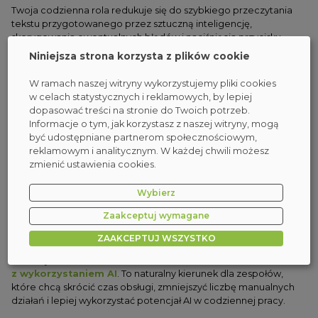
Twoja codzienna rola redukuje się do szybkiego przeczytania
tekstu przygotowanego przez sztuczną inteligencję,
skorygowania ewentualnych błędów i naciśnięcia przycisku
„Wyślij”.
Niniejsza strona korzysta z plików cookie
Taki model działania radykalnie ucina czas oczekiwania na
W ramach naszej witryny wykorzystujemy pliki cookies
odpowiedź. Buduje to zaufanie u odbiorców, którzy czują się
w celach statystycznych i reklamowych, by lepiej
potraktowani priorytetowo i dostają odpowiedź w z góry
dopasować treści na stronie do Twoich potrzeb.
określonym, czyli najczęściej przyjaznym tonie. Osobista
Informacje o tym, jak korzystasz z naszej witryny, mogą
kontrola chroni firmę przed wpadkami i daje gwarancję, że
być udostępniane partnerom społecznościowym,
algorytm nie obieca kupującemu zwrotu pieniędzy, który
reklamowym i analitycznym. W każdej chwili możesz
naruszałby wewnętrzny regulamin.
zmienić ustawienia cookies.
Konsultanci mogą wreszcie zająć się naprawdę
Wybierz
skomplikowanymi, nietypowymi problemami, które wymagają
nieszablonowego myślenia.
Zaakceptuj wymagane
Jeśli Twoja organizacja chce pójść krok dalej i uporządkować
ZAAKCEPTUJ WSZYSTKO
powtarzalne procesy z pomocą sztucznej inteligencji, warto
rozważyć szkolenie
Automatyzacja codziennych zadań
z wykorzystaniem AI
. To naturalny kierunek dla zespołów,
które chcą skrócić czas obsługi, zmniejszyć liczbę manualnych
działań i lepiej wykorzystać potencjał AI w codziennej pracy.