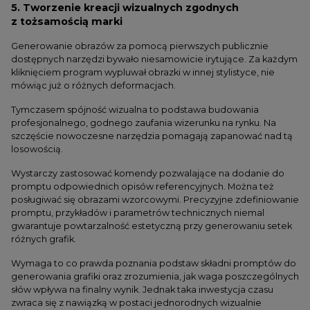
5. Tworzenie kreacji wizualnych zgodnych
z tożsamością marki
Generowanie obrazów za pomocą pierwszych publicznie
dostępnych narzędzi bywało niesamowicie irytujące. Za każdym
kliknięciem program wypluwał obrazki w innej stylistyce, nie
mówiąc już o różnych deformacjach.
Tymczasem spójność wizualna to podstawa budowania
profesjonalnego, godnego zaufania wizerunku na rynku. Na
szczęście nowoczesne narzędzia pomagają zapanować nad tą
losowością.
Wystarczy zastosować komendy pozwalające na dodanie do
promptu odpowiednich opisów referencyjnych. Można też
posługiwać się obrazami wzorcowymi. Precyzyjne zdefiniowanie
promptu, przykładów i parametrów technicznych niemal
gwarantuje powtarzalność estetyczną przy generowaniu setek
różnych grafik.
Wymaga to co prawda poznania podstaw składni promptów do
generowania grafiki oraz zrozumienia, jak waga poszczególnych
słów wpływa na finalny wynik. Jednak taka inwestycja czasu
zwraca się z nawiązką w postaci jednorodnych wizualnie